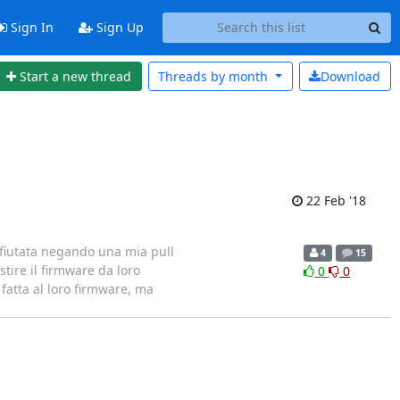
Sign In
Sign Up
Start a new thread
Threads by
month
Download
22 Feb '18
rifiutata negando una mia pull
4
15
tire il firmware da loro
0
0
fatta al loro firmware, ma